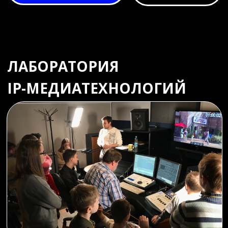
экспериментальная телевизионная станция, построенная
на самых современных IP-технологиях.
В этой лаборатории вы сможете не только знакомиться,
изучать и экспериментировать с различными
устройствами и технологиями передачи и обработки
медиасигналов в IP-сетях, но и тестировать собственные
разработки и программное обеспечение.
Полученные знания
и навыки
инженерии
пригодятся вам в
таких областях, как:
реклама
телевидение